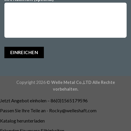
Copyright 2026 ©
Welle Metal Co.,LTD Alle Rechte
vorbehalten.
Jetzt Angebot einholen – 86(0)1565179596
Passen Sie Ihre Teile an -
Rocky@welleshaft.com
Katalog herunterladen
Erkunden Sie unsere Fähigkeiten