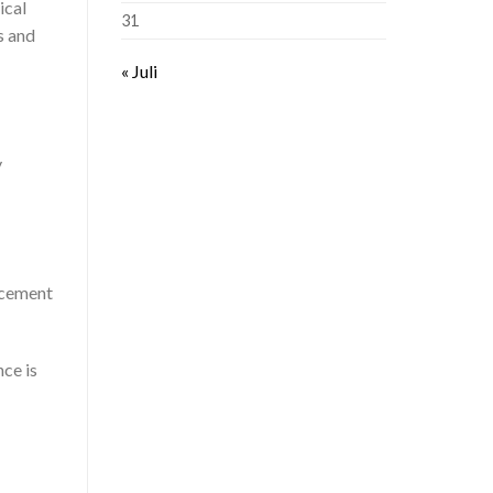
ical
31
s and
« Juli
y
acement
nce is