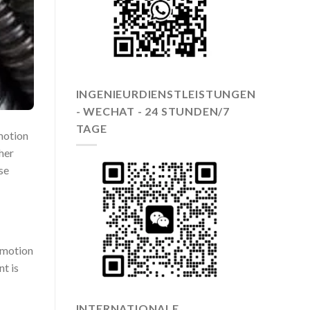
INGENIEURDIENSTLEISTUNGEN
- WECHAT - 24 STUNDEN/7
TAGE
 motion
her
se
g motion
nt is
INTERNATIONALE