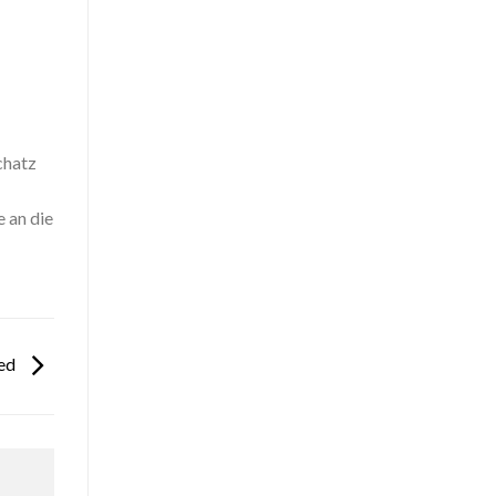
chatz
 an die
ced