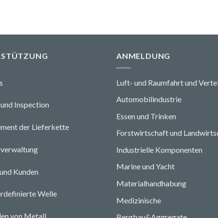
RSTÜTZUNG
ANMELDUNG
s
Luft- und Raumfahrt und Verte
Automobilindustrie
und Ins
pecti
o
n
Essen und Trinken
ent der Lieferkette
Forstwirtschaft und Landwirts
rverwaltung
Industrielle Komponenten
Marine und Yacht
 und Kunden
Materialhandhabung
rdefinierte Welle
Medizinische
en von Metall
Bergbau&Aggregate