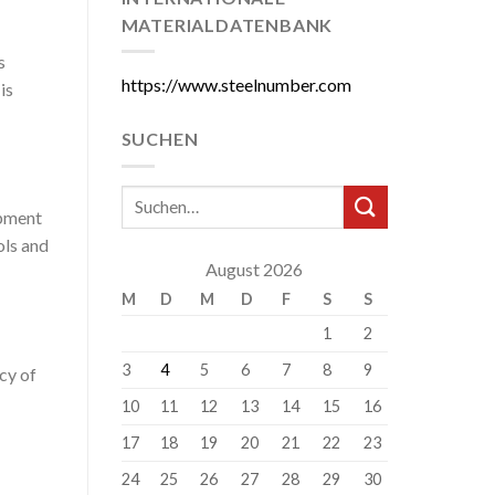
MATERIALDATENBANK
s
https://www.steelnumber.com
is
SUCHEN
ipment
ols and
August 2026
M
D
M
D
F
S
S
1
2
3
4
5
6
7
8
9
cy of
10
11
12
13
14
15
16
17
18
19
20
21
22
23
24
25
26
27
28
29
30