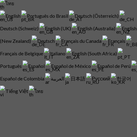
ไทย
English
Português do Brasil
Deutsch (Österreich)
Deutsch (Schweiz)
English (UK)
English (Australia)
English
(New Zealand)
Deutsch
Français du Canada
Français
Français de Belgique
Italiano
English (South Africa)
Português
Español
Español de México
Español de Perú
Español de Colombia
العربية
日本語
Русский
한국어
Tiếng Việt
ไทย