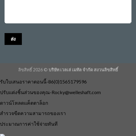
ลิขสิทธิ์ 2026 ©
บริษัท เวลเล่ เมทัล จำกัด สงวนลิขสิทธิ์
รับใบเสนอราคาตอนนี้-86(0)1565179596
ปรับแต่งชิ้นส่วนของคุณ
-Rocky@welleshaft.com
ดาวน์โหลดแค็ตตาล็อก
สำรวจขีดความสามารถของเรา
ประมาณการค่าใช้จ่ายทันที