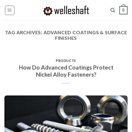
ข้าม
0
ไป
ที่
เนื้อหา
TAG ARCHIVES:
ADVANCED COATINGS & SURFACE
FINISHES
PRODUCTS
How Do Advanced Coatings Protect
Nickel Alloy Fasteners?