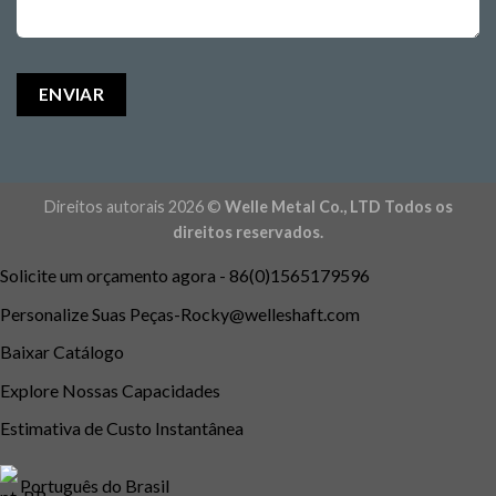
Direitos autorais 2026 ©
Welle Metal Co., LTD Todos os
direitos reservados.
Solicite um orçamento agora - 86(0)1565179596
Personalize Suas Peç
as-Rocky@welleshaft.com
Baixar Catálogo
Explore Nossas Capacidades
Estimativa de Custo Instantânea
Português do Brasil