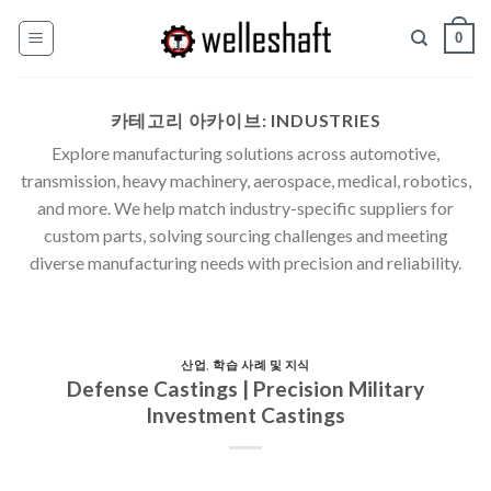
콘
0
텐
츠
로
카테고리 아카이브:
INDUSTRIES
건
너
Explore manufacturing solutions across automotive,
뛰
transmission, heavy machinery, aerospace, medical, robotics,
기
and more. We help match industry-specific suppliers for
custom parts, solving sourcing challenges and meeting
diverse manufacturing needs with precision and reliability.
산업
,
학습 사례 및 지식
Defense Castings | Precision Military
Investment Castings