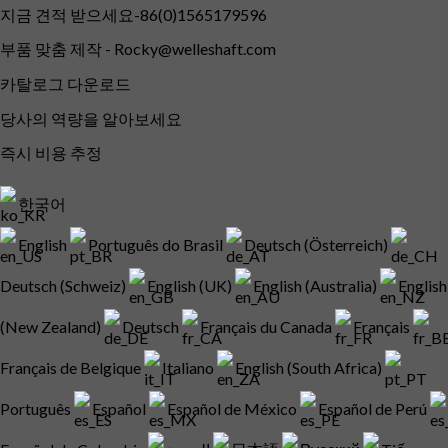
지금 견적 받으세요-86(0)1565179596
부품 맞춤 제작 -
Rocky@welleshaft.com
카탈로그 다운로드
당사의 역량을 알아보세요
즉시 비용 추정
한국어
English
Português do Brasil
Deutsch (Österreich)
Deutsch (Schweiz)
English (UK)
English (Australia)
English
(New Zealand)
Deutsch
Français du Canada
Français
Français de Belgique
Italiano
English (South Africa)
Português
Español
Español de México
Español de Perú