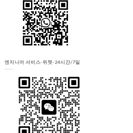
엔지니어 서비스-위챗-24시간/7일