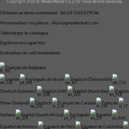
Copyright 2026 ©
Welle Metal Co.,LTD Tous droits réservés.
Obtenez un devis maintenant - 86 (0) 1565179596
Personnalisez vos pièces -
Rocky@welleshaft.com
Télécharger le catalogue
Explorez nos capacités
Estimation de coût instantanée
Français de Belgique
English
Português do Brasil
Deutsch (Österreich)
Deutsch (Schweiz)
English (UK)
English (Australia)
English
(New Zealand)
Deutsch
Français du Canada
Français
Italiano
English (South Africa)
Português
Español
Español de México
Español de Perú
Español de Colombia