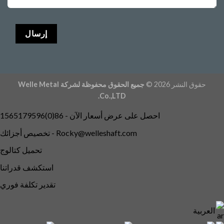
حقوق النشر 2026 ©
جميع الحقوق محفوظة لشركة Welle Metal
Co.,LTD.
احصل على عرض أسعار الآن - 86(0)1565179596
Rocky@welleshaft.com
تخصيص أجزائك -
تحميل كتالوج
استكشف قدراتنا
تقدير تكلفة فوري
العربية