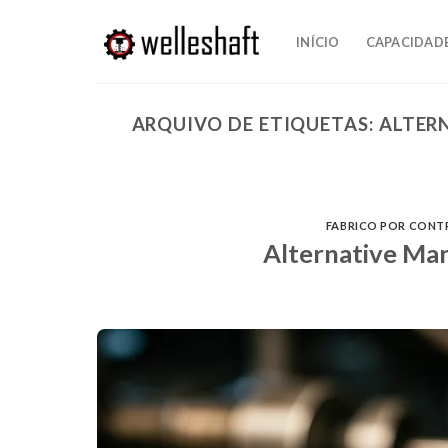
Saltar
para
INÍCIO
CAPACIDAD
o
conteúdo
ARQUIVO DE ETIQUETAS:
ALTER
FABRICO POR CON
Alternative Man