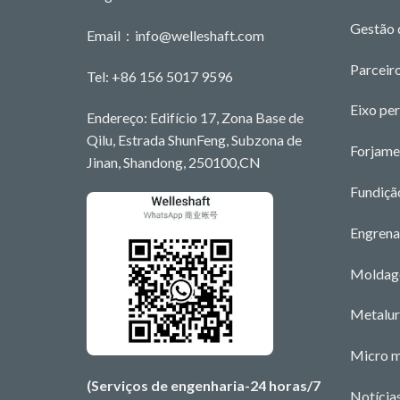
Gestão 
Email：
info@welleshaft.com
Parceiro
Tel: +86 156 5017 9596
Eixo pe
Endereço: Edifício 17, Zona Base de
Qilu, Estrada ShunFeng, Subzona de
Forjame
Jinan, Shandong, 250100,CN
Fundiçã
Engrena
Moldage
Metalur
Micro 
(Serviços de engenharia-24 horas/7
Notícia