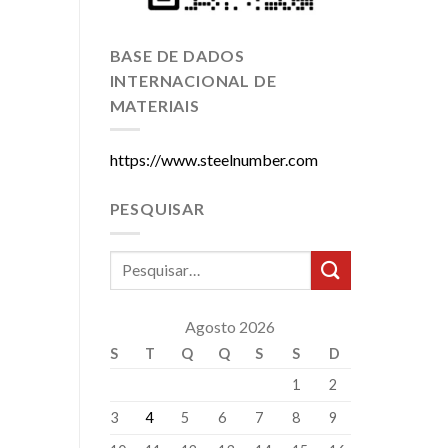
BASE DE DADOS
INTERNACIONAL DE
MATERIAIS
https://www.steelnumber.com
PESQUISAR
Agosto 2026
S
T
Q
Q
S
S
D
1
2
3
4
5
6
7
8
9