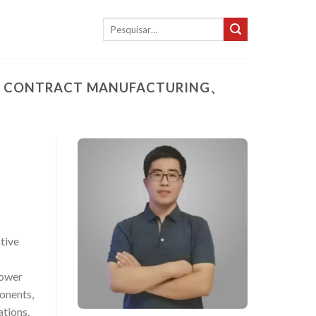
Pesquisar
por:
E、 CONTRACT MANUFACTURING、
tive
power
onents,
ations.