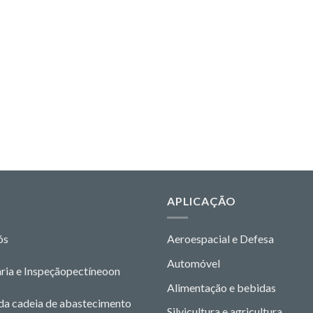
O
APLICAÇÃO
ós
Aeroespacial e Defesa
Automóvel
ria e Inspeção
pectíneo
o
n
Alimentação e bebidas
da cadeia de abastecimento
Silvicultura e agricultura