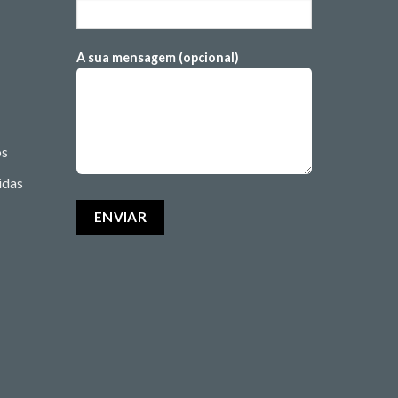
A sua mensagem (opcional)
os
idas