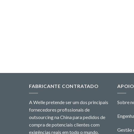
FABRICANTE CONTRATADO
APOI
A Welle pretende ser um dos principais
Sobre n
fornecedores profissionais de
Engenha
outsourcing na China para pedidos de
compra de potenciais clientes com
Gestão 
exigências reais em todo o mundo.