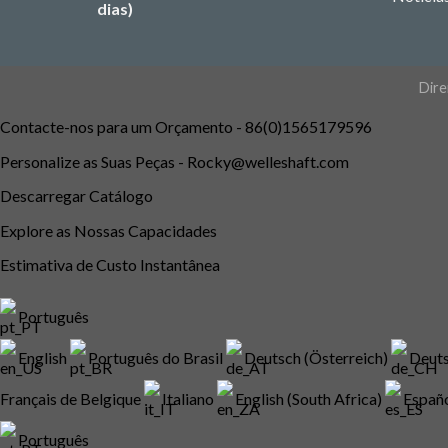
dias)
Dire
Contacte-nos para um Orçamento - 86(0)1565179596
Personalize as Suas Peças -
Rocky@welleshaft.com
Descarregar Catálogo
Explore as Nossas Capacidades
Estimativa de Custo Instantânea
Português
English
Português do Brasil
Deutsch (Österreich)
Deuts
Français de Belgique
Italiano
English (South Africa)
Españ
Português