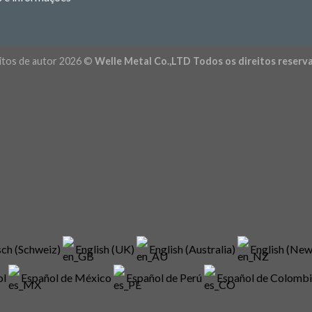
itos de autor 2026 ©
Welle Metal Co.,LTD Todos os direitos reserv
ch (Schweiz)
English (UK)
English (Australia)
English (Ne
ol
Español de México
Español de Perú
Español de Colomb