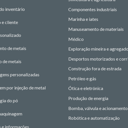
do inventário
Componentes industriais
Marinha e iates
 e cliente
Manuseamento de materiais
rsonalizado
Médico
nto de metais
Exploração mineira e agregad
Desportos motorizados e corr
o de metais
Construção fora de estrada
gens personalizadas
Petróleo e gás
m por injeção de metal
Ótica e eletrónica
Produção de energia
gia do pó
Bomba, válvula e acionamento
maquinagem
Robótica e automatização
s e informações