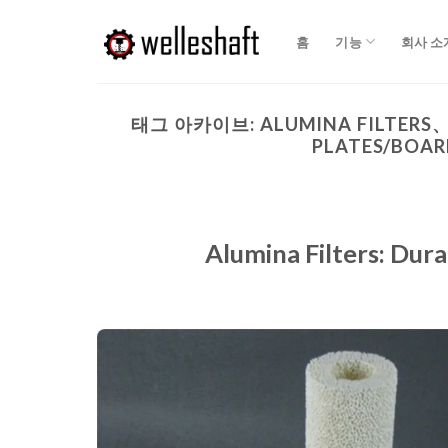
콘
텐
홈
기능
회사 소
츠
로
건
태그 아카이브:
ALUMINA FILTERS
너
PLATES/BOAR
뛰
기
Alumina Filters: Dura