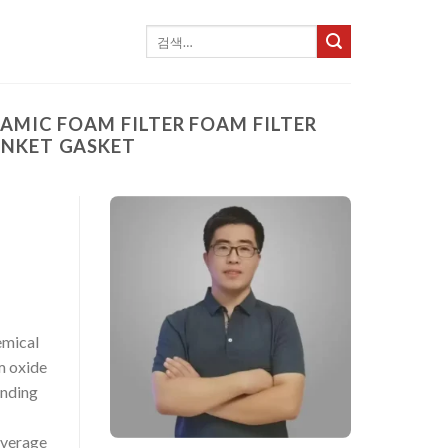
검
색:
IC FOAM FILTER FOAM FILTER
ANKET GASKET
emical
m oxide
anding
leverage