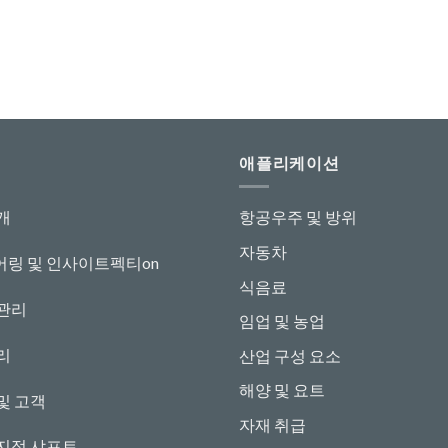
애플리케이션
개
항공우주 및 방위
자동차
링 및 인사이트
펙티
o
n
식음료
관리
임업 및 농업
리
산업 구성 요소
해양 및 요트
및 고객
자재 취급
지정 샤프트