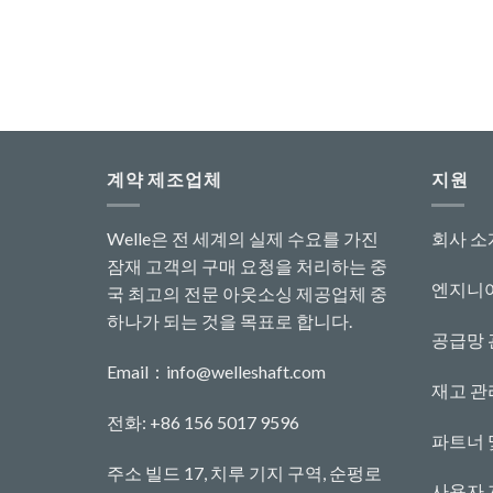
계약 제조업체
지원
Welle은 전 세계의 실제 수요를 가진
회사 소
잠재 고객의 구매 요청을 처리하는 중
엔지니어
국 최고의 전문 아웃소싱 제공업체 중
하나가 되는 것을 목표로 합니다.
공급망 
Email：
info@welleshaft.com
재고 관
전화: +86 156 5017 9596
파트너 
주소 빌드 17, 치루 기지 구역, 순펑로
사용자 