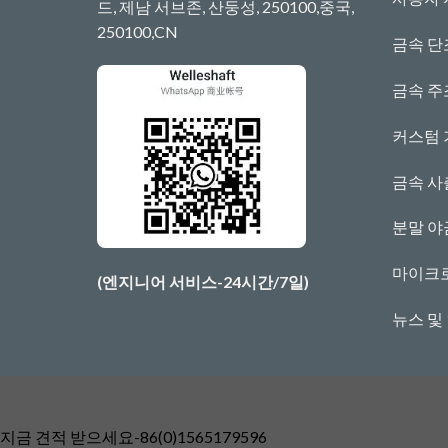
드, 제남 서브존, 산둥성, 250100,중국,
250100,CN
금속 단
금속 주
커스텀 
금속 사
분말 야
마이크
(엔지니어 서비스-24시간/7일)
뉴스 및
지금 견적 받으세요-86(0)1565179596