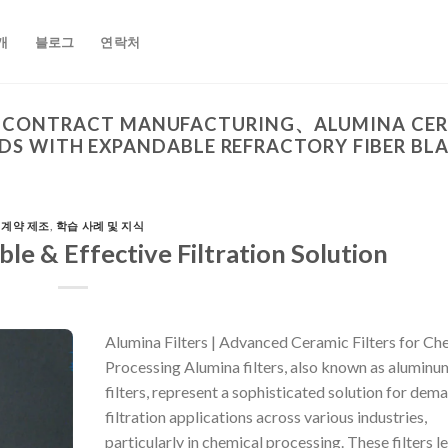
개
블로그
연락처
、CONTRACT MANUFACTURING、ALUMINA CERAM
DS WITH EXPANDABLE REFRACTORY FIBER BL
계약 제조
,
학습 사례 및 지식
ble & Effective Filtration Solution
Alumina Filters | Advanced Ceramic Filters for Ch
Processing Alumina filters, also known as aluminu
filters, represent a sophisticated solution for dem
filtration applications across various industries,
particularly in chemical processing. These filters 