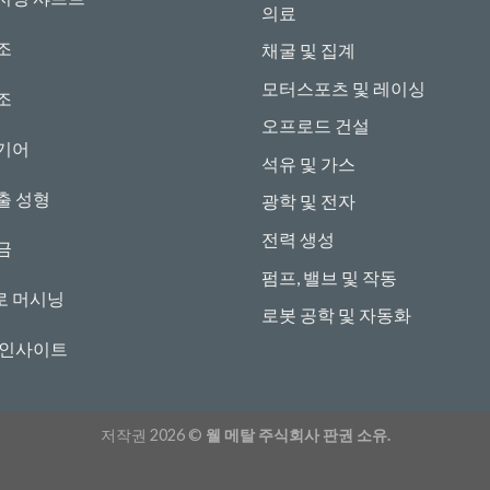
의료
조
채굴 및 집계
모터스포츠 및 레이싱
조
오프로드 건설
기어
석유 및 가스
출 성형
광학 및 전자
전력 생성
금
펌프, 밸브 및 작동
로 머시닝
로봇 공학 및 자동화
 인사이트
저작권 2026 ©
웰 메탈 주식회사 판권 소유.