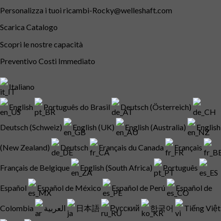
Personalizza i tuoi
ricambi-Rocky@welleshaft.com
Scarica Catalogo
Scopri le nostre capacità
Preventivo Costi Immediato
Italiano
English
Português do Brasil
Deutsch (Österreich)
Deutsch (Schweiz)
English (UK)
English (Australia)
English
(New Zealand)
Deutsch
Français du Canada
Français
Français de Belgique
English (South Africa)
Português
Español
Español de México
Español de Perú
Español de
Colombia
العربية
日本語
Русский
한국어
Tiếng Việt