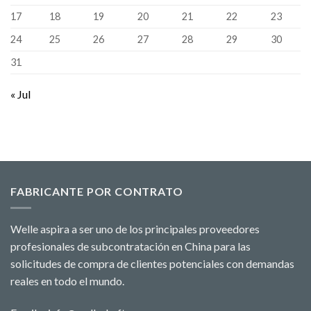
17
18
19
20
21
22
23
24
25
26
27
28
29
30
31
« Jul
FABRICANTE POR CONTRATO
Welle aspira a ser uno de los principales proveedores
profesionales de subcontratación en China para las
solicitudes de compra de clientes potenciales con demandas
reales en todo el mundo.