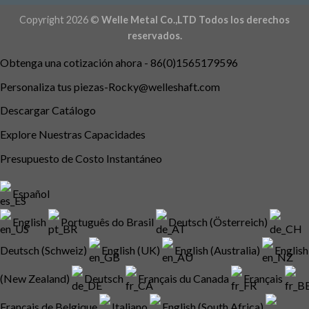
Copyright 2026 ©
Welle Metal Co.,LTD Todos los derechos
reservados.
Obtenga una cotización ahora - 86(0)1565179596
Personaliza tus
piezas-Rocky@welleshaft.com
Descargar Catálogo
Explore Nuestras Capacidades
Presupuesto de Costo Instantáneo
Español
English
Português do Brasil
Deutsch (Österreich)
Deutsch (Schweiz)
English (UK)
English (Australia)
English
(New Zealand)
Deutsch
Français du Canada
Français
Français de Belgique
Italiano
English (South Africa)