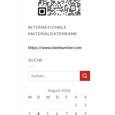
INTERNATIONALE
MATERIALDATENBANK
https://www.steelnumber.com
SUCHE
August 2026
M
D
M
D
F
S
S
1
2
3
4
5
6
7
8
9