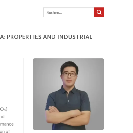
Suche
nach:
 PROPERTIES AND INDUSTRIAL
₂O₃)
and
ormance
on of