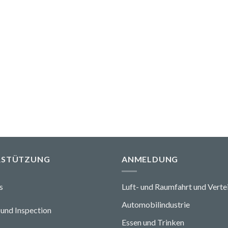
RSTÜTZUNG
ANMELDUNG
s
Luft- und Raumfahrt und Verte
Automobilindustrie
und Ins
pecti
o
n
Essen und Trinken