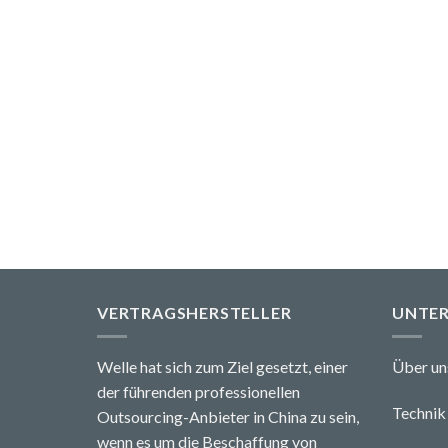
VERTRAGSHERSTELLER
UNTE
Welle hat sich zum Ziel gesetzt, einer
Über un
der führenden professionellen
Technik 
Outsourcing-Anbieter in China zu sein,
wenn es um die Beschaffung von