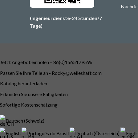
Nachric
(Ingenieurdienste-24 Stunden/7
Tage)
Jetzt Angebot einholen – 86(0)1565179596
Passen Sie Ihre Teile an -
Rocky@welleshaft.com
Katalog herunterladen
Erkunden Sie unsere Fähigkeiten
Sofortige Kostenschätzung
Deutsch (Schweiz)
English
Português do Brasil
Deutsch (Österreich)
Engli