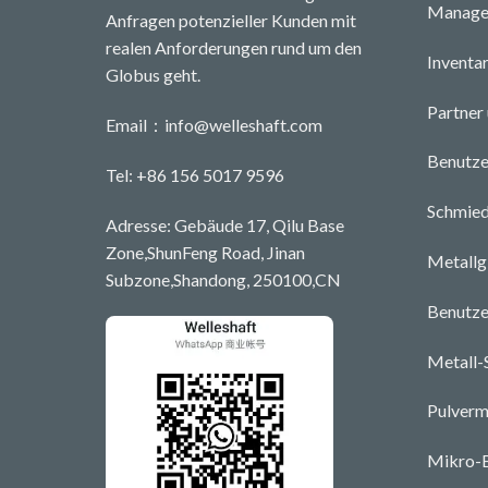
Managem
Anfragen potenzieller Kunden mit
realen Anforderungen rund um den
Inventa
Globus geht.
Partner
Email：
info@welleshaft.com
Benutze
Tel: +86 156 5017 9596
Schmied
Adresse: Gebäude 17, Qilu Base
Zone,ShunFeng Road, Jinan
Metallg
Subzone,Shandong, 250100,CN
Benutze
Metall-
Pulverm
Mikro-B