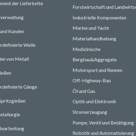
ent der Lieferkette
Forstwirtschaft und Landwirts
rverwaltung
Industrielle Komponenten
Marine und Yacht
 und Kunden
Materialhandhabung
rdefinierte Welle
Medizinische
en von Metall
Bergbau&Aggregate
Motorsport und Rennen
ießen
Off-Highway-Bau
rdefinierte Gänge
Öl und Gas
Spritzgießen
Optik und Elektronik
Stromerzeugung
etallurgie
Pumpe, Ventil und Betätigung
earbeitung
Robotik und Automatisierung