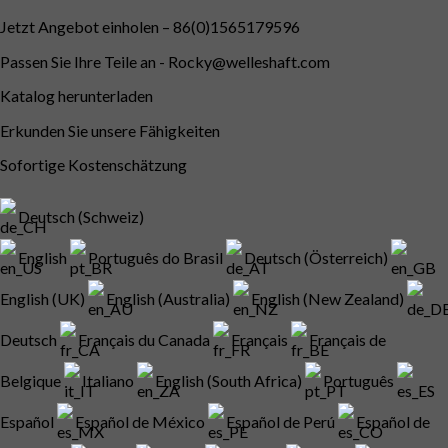
Jetzt Angebot einholen – 86(0)1565179596
Passen Sie Ihre Teile an -
Rocky@welleshaft.com
Katalog herunterladen
Erkunden Sie unsere Fähigkeiten
Sofortige Kostenschätzung
Deutsch (Schweiz)
English
Português do Brasil
Deutsch (Österreich)
English (UK)
English (Australia)
English (New Zealand)
Deutsch
Français du Canada
Français
Français de
Belgique
Italiano
English (South Africa)
Português
Español
Español de México
Español de Perú
Español de